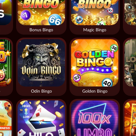
c
Bonus Bingo
Magic Bingo
o
Odin Bingo
Golden Bingo