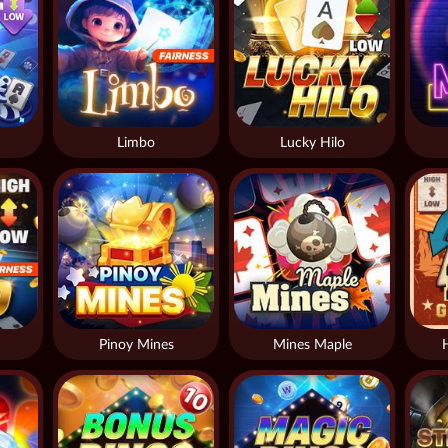
Limbo
Lucky Hilo
Pinoy Mines
Mines Maple