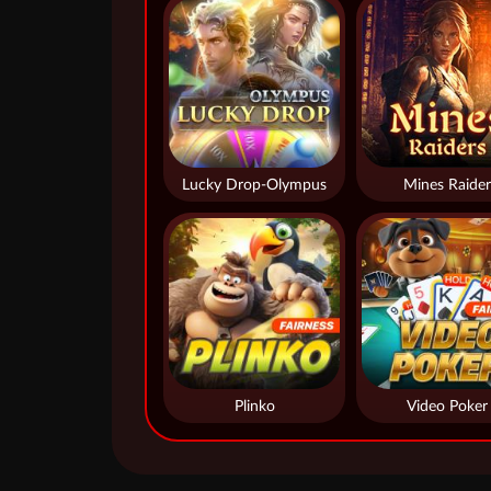
Lucky Drop-Olympus
Mines Raider
Plinko
Video Poker