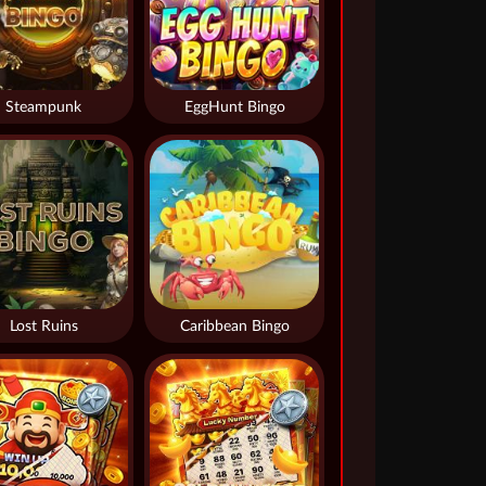
Steampunk
EggHunt Bingo
Lost Ruins
Caribbean Bingo