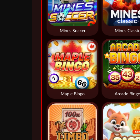
Mines Soccer
Mines Classi
Maple Bingo
Arcade Bing