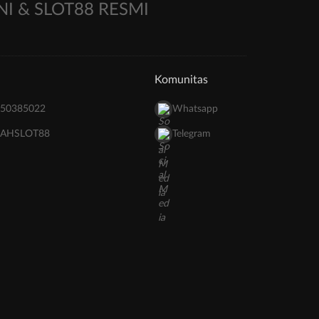
NI & SLOT88 RESMI
Komunitas
950385022
Whatsapp
IAHSLOT88
Telegram