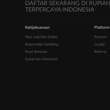
DAFTAR SEKARANG DI RUPIAHS
TERPERCAYA INDONESIA
Kebijaksanaan
Platform
Situs Judi Slot Online
Promosi
Responsible Gambling
Loyalty
Pusat Bantuan
Referral
Syarat dan Ketentuan