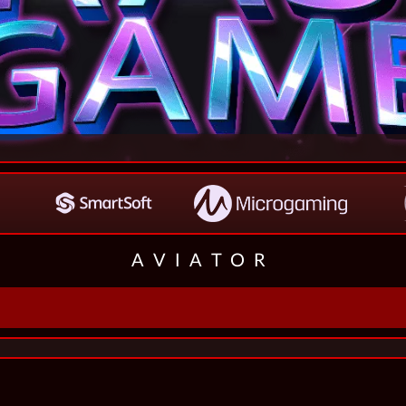
AVIATOR