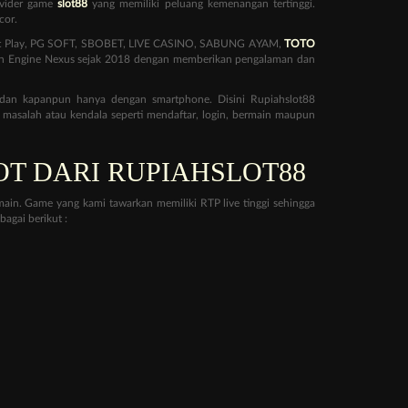
ovider game
slot88
yang memiliki peluang kemenangan tertinggi.
cor.
gmatic Play, PG SOFT, SBOBET, LIVE CASINO, SABUNG AYAM,
TOTO
 oleh Engine Nexus sejak 2018 dengan memberikan pengalaman dan
an kapanpun hanya dengan smartphone. Disini Rupiahslot88
 masalah atau kendala seperti mendaftar, login, bermain maupun
T DARI RUPIAHSLOT88
ain. Game yang kami tawarkan memiliki RTP live tinggi sehingga
agai berikut :