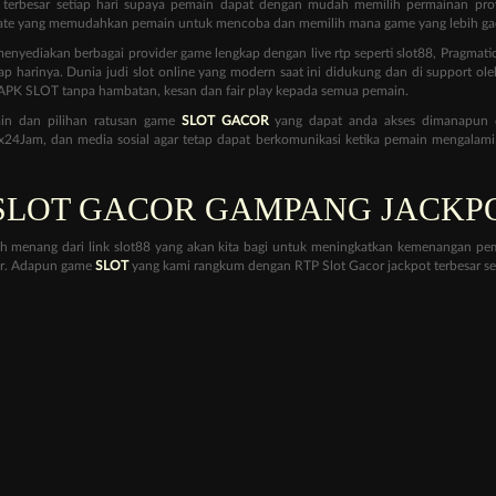
 terbesar setiap hari supaya pemain dapat dengan mudah memilih permainan pr
ate yang memudahkan pemain untuk mencoba dan memilih mana game yang lebih ga
 menyediakan berbagai provider game lengkap dengan live rtp seperti slot88, Pra
ap harinya. Dunia judi slot online yang modern saat ini didukung dan di support
gin APK SLOT tanpa hambatan, kesan dan fair play kepada semua pemain.
ain dan pilihan ratusan game
SLOT GACOR
yang dapat anda akses dimanapun d
24Jam, dan media sosial agar tetap dapat berkomunikasi ketika pemain mengalami
 SLOT GACOR GAMPANG JACKPO
 menang dari link slot88 yang akan kita bagi untuk meningkatkan kemenangan pem
ar. Adapun game
SLOT
yang kami rangkum dengan RTP Slot Gacor jackpot terbesar seb