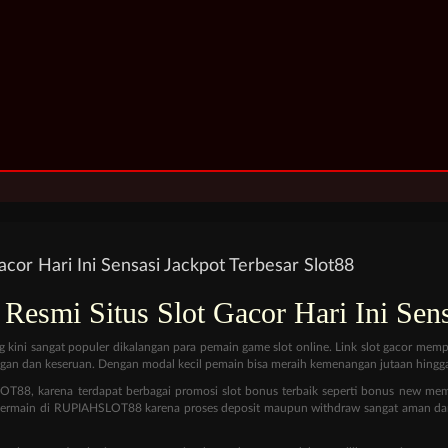
cor Hari Ini Sensasi Jackpot Terbesar Slot88
smi Situs Slot Gacor Hari Ini Sensa
ang kini sangat populer dikalangan para pemain game slot online. Link slot gacor me
 dan keseruan. Dengan modal kecil pemain bisa meraih kemenangan jutaan hingga rat
T88, karena terdapat berbagai promosi slot bonus terbaik seperti bonus new mem
 bermain di RUPIAHSLOT88 karena proses deposit maupun withdraw sangat aman d