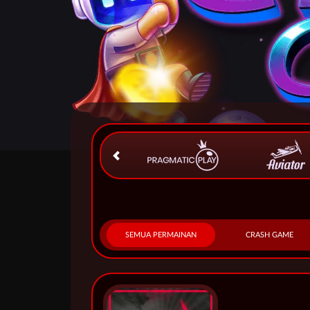
SEMUA PERMAINAN
CRASH GAME