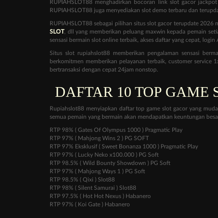
RUPIAHSLOT88 menghadirkan bocoran link slot gacor jackpot
RUPIAHSLOT88 juga menyediakan slot demo terbaru dan terupd
RUPIAHSLOT88 sebagai pilihan situs slot gacor terupdate 2026
SLOT
, dll yang memberikan peluang maxwin kepada pemain seti
sensasi bermain slot online terbaik, akses daftar yang cepat, lo
Situs slot rupiahslot88 memberikan pengalaman sensasi berm
berkomitmen memberikan pelayanan terbaik, customer service 1x
bertransaksi dengan cepat 24jam nonstop.
DAFTAR 10 TOP GAME
Rupiahslot88 menyiapkan daftar top game slot gacor yang mudah
semua pemain yang bermain akan mendapatkan keuntungan bes
RTP 98% ( Gates Of Olympus 1000 ) Pragmatic Play
RTP 97% ( Mahjong Wins 2 ) PG SOFT
RTP 97% Eksklusif ( Sweet Bonanza 1000 ) Pragmatic Play
RTP 97% ( Lucky Neko x100.000 ) PG Soft
RTP 98.5% ( Wild Bounty Showdown ) PG Soft
RTP 97% ( Mahjong Ways 1 ) PG Soft
RTP 98.5% ( Qixi ) Slot88
RTP 98% ( Silent Samurai ) Slot88
RTP 97.5% ( Hot Hot Nexus ) Habanero
RTP 97% ( Koi Gate ) Habanero