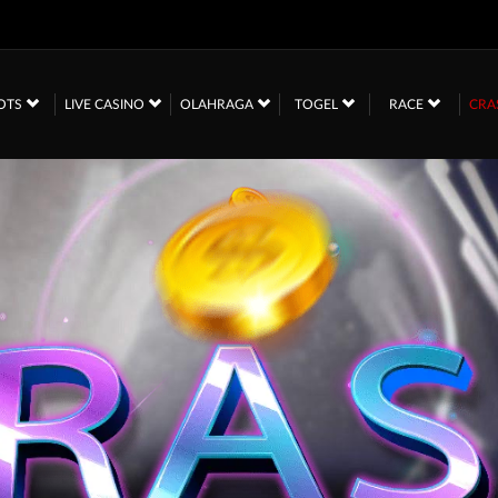
OTS
LIVE CASINO
OLAHRAGA
TOGEL
RACE
CRA