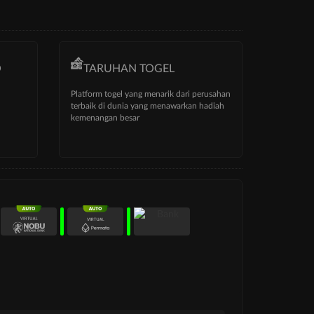
O
TARUHAN TOGEL
Platform togel yang menarik dari perusahan
terbaik di dunia yang menawarkan hadiah
kemenangan besar