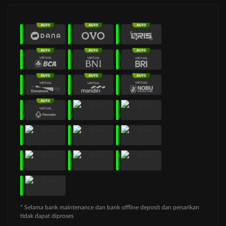
* Selama bank maintenance dan bank offline deposit dan penarikan
tidak dapat diproses