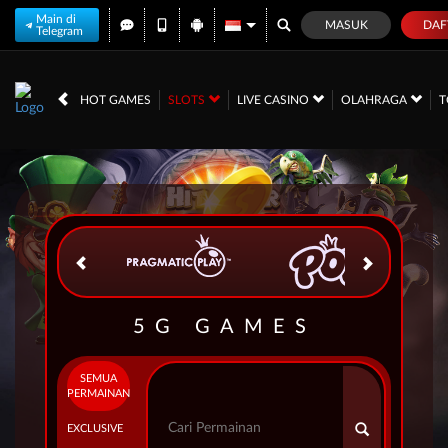
Main di
MASUK
DAF
Telegram
IDR
12,686,649,
HOT GAMES
SLOTS
LIVE CASINO
OLAHRAGA
T
5G GAMES
SEMUA
PERMAINAN
EXCLUSIVE