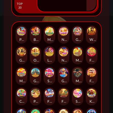
TOP
20
PINATA 1000
BANDITO RETURNS
MAHJONG 5 DRAGONS
NEKO X NEKO
GOLDEN ISLAND
WILD BOUNTY
GOLDEN RHINO
OLYMPUS APOLLO
LEGACY OF AZTEC
NEKO TITAN
MAHJONG WAYS 3+
FORTUNE TRIO
MAHJONG WAYS 3
GEMS MINER
SUGAR FRENZY
GOVERNMENT DISCO 2
MEGA ACE
Fortune Lion
Color Bingo
PICHU PICHU
FIERY BOXING
FORTUNE GEMS 2000
SUGAR HIGH5
KING'S REALM