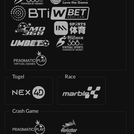
Togel
Race
Crash Game