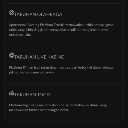
TARUHAN OLAHRAGA
Sportsbook Gaming Platform Terbaik menawarkan lebih banyak game,
odds yang lebih tinggi, dan menyediakan pilihan yang lebih banyak
untuk pemain.
TARUHAN LIVE KASINO
Platform Pilihan bagi perusahaan-perusahaan terbaik di dunia, dengan
pilihan variasi game terbanyak
TARUHAN TOGEL
Platform togel yang menarik dari perusahan terbaik di dunia yang
menawarkan hadiah kemenangan besar