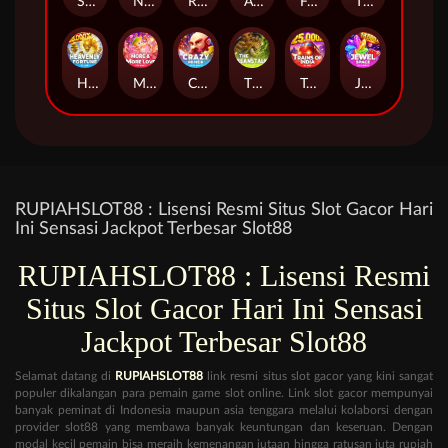
Spirit of Nine Tails
Nezha And The Dragon Emperor
Ragnar's Conquest
Amon Ra's Relic
Four Scholars
Three Kingdoms Slot
Heavenly Fortune
More & More Love
Crazy Miner
The Beanstalk
Trains of India
Jewel Space
RUPIAHSLOT88 : Lisensi Resmi Situs Slot Gacor Hari
Ini Sensasi Jackpot Terbesar Slot88
RUPIAHSLOT88 : Lisensi Resmi
Situs Slot Gacor Hari Ini Sensasi
Jackpot Terbesar Slot88
Selamat datang di
RUPIAHSLOT88
link resmi situs slot gacor yang kini sangat
populer dikalangan para pemain game slot online. Link slot gacor mempunyai
banyak peminat di Indonesia maupun asia tenggara melalui kolaborsi dengan
provider slot88 yang membawa banyak keuntungan dan keseruan. Dengan
modal kecil pemain bisa meraih kemenangan jutaan hingga ratusan juta rupiah