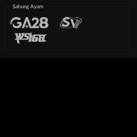
Sabung Ayam