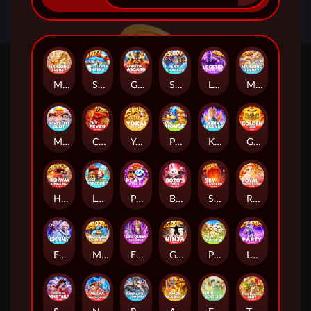
Mahjong Frenzy
Sharkalicious
Gods of Asgard
Sky Chasers
Legend of King Kong
Mahjong Frenzy : Tiles of Fortunes
Money Tree Slot
CNY Fever
Yokai Treasure
Paw House
Kirin Legends
Golden Lion
Highway Kings HD
Lost Paradise 2
Play If You Dare
Bozo's Trick
Sky Lantern
Royal Pastry Chef
Elementalist
Magic Lamp Carnival
Evil Queen Cauldron
Gate of Ninja
Paw House 2
Let's Party