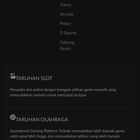
Game
Arcade
Poker
E-Sports
Sabung
Ayam
TARUHAN SLOT
Penyedia slot online dengan beragam pilihan game menarik yang
memudahkan pemain untuk mencapai jackpot
TARUHAN OLAHRAGA
Sportsbook Gaming Platform Terbaik menawarkan lebih banyak game,
odds yang lebih tinggi, dan menyediakan pilihan yang lebih banyak