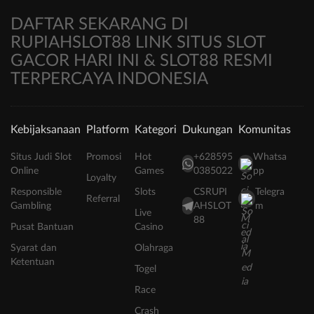
DAFTAR SEKARANG DI
RUPIAHSLOT88 LINK SITUS SLOT
GACOR HARI INI & SLOT88 RESMI
TERPERCAYA INDONESIA
Kebijaksanaan
Platform
Kategori
Dukungan
Komunitas
Situs Judi Slot
Promosi
Hot
+628595
Whatsa
Online
Games
0385022
pp
Loyalty
Responsible
Slots
CSRUPI
Telegra
Referral
Gambling
AHSLOT
m
Live
88
Pusat Bantuan
Casino
Syarat dan
Olahraga
Ketentuan
Togel
Race
Crash