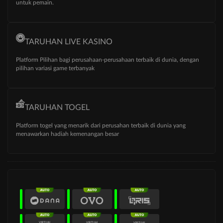
untuk pemain.
TARUHAN LIVE KASINO
Platform Pilihan bagi perusahaan-perusahaan terbaik di dunia, dengan
pilihan variasi game terbanyak
TARUHAN TOGEL
Platform togel yang menarik dari perusahan terbaik di dunia yang
menawarkan hadiah kemenangan besar