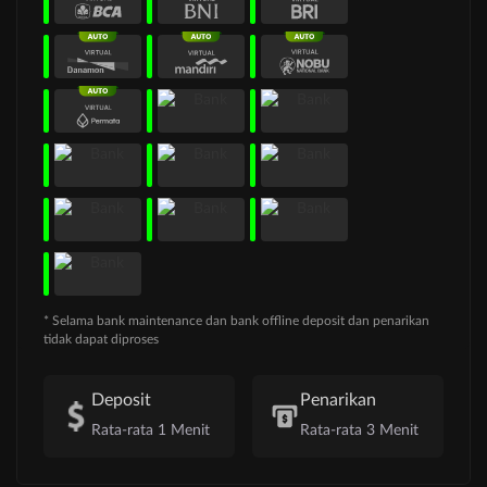
* Selama bank maintenance dan bank offline deposit dan penarikan
tidak dapat diproses
Deposit
Penarikan
Rata-rata 1 Menit
Rata-rata 3 Menit