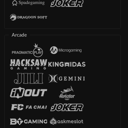
Arcade