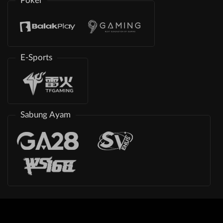
Poker
E-Sports
Sabung Ayam