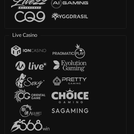
Live Casino