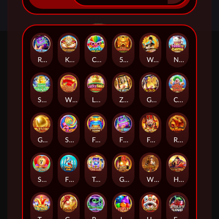
Rave Jump Mobile
Kronos
Chicky Parm Parm
5 God beasts
Watah Master Turbo
Neko Gems
Super Power Bank
Wheel Money
Lucky Neko New Year
Zeus M
Gu Gu Gu M
Crazy Crazy
Golden Eggs
So Sweet
Fortune Totem
Fly Out
Fa Cai Shen M
Red Phoenix
Six Gacha
Fishing King
Turn & Earn
Good Fortune M
WILD BOUNTY 2
Hero of the 3 Kingdoms - Cao Cao