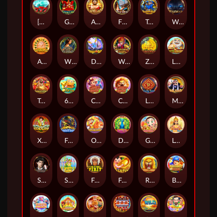
[777]
Great Lion
Apollo
Fire Chibi M
Treasure Island
Wolf Moon
Acrobatics
Wild Tarzan
Dragon Ball
WuKong&Peaches
Zuma Wild
Lucky Tigers
Treasure Pirate
6 Toros
Crazy Crazy 3
Crazy Crazy 2
Lucky Bats
Mr.Rich
Xiao Ne Zha
Football Boots
Oo Ga Cha Ka
Double Fly
Ganesha Jr.
Loy Krathong
Sherlock Holmes
Songkran Festival
Fortune Spirits
Fa Cai Fu Wa
Running Animals
Baseball Fever