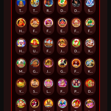
Treasure of Seti
Thor
Rave High
Da Fa Cai
Detective Dee
Snow Queen
Hephaestus
Fa Cai Shen
Fire Queen2
Ecstatic Circus
Flying Cai Shen
Fruity Carnival
Hot DJ
Uproar In Heaven
Fire Chibi 2
Jumping Mobile
Da Hong Zhong
Xmas
Monster Hunter
God Of Chess
Jump Higher
GuGuGu
Fire Queen
King of Atlantis
Yuan Bao
5 Boxing
Lord Ganesha
Football Baby
Pub Tycoon
Double Happiness