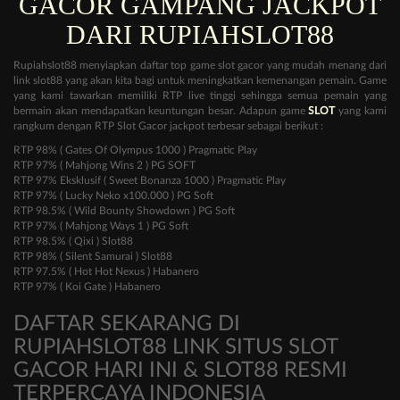
GACOR GAMPANG JACKPOT
DARI RUPIAHSLOT88
Rupiahslot88 menyiapkan daftar top game slot gacor yang mudah menang dari
link slot88 yang akan kita bagi untuk meningkatkan kemenangan pemain. Game
yang kami tawarkan memiliki RTP live tinggi sehingga semua pemain yang
bermain akan mendapatkan keuntungan besar. Adapun game
SLOT
yang kami
rangkum dengan RTP Slot Gacor jackpot terbesar sebagai berikut :
RTP 98% ( Gates Of Olympus 1000 ) Pragmatic Play
RTP 97% ( Mahjong Wins 2 ) PG SOFT
RTP 97% Eksklusif ( Sweet Bonanza 1000 ) Pragmatic Play
RTP 97% ( Lucky Neko x100.000 ) PG Soft
RTP 98.5% ( Wild Bounty Showdown ) PG Soft
RTP 97% ( Mahjong Ways 1 ) PG Soft
RTP 98.5% ( Qixi ) Slot88
RTP 98% ( Silent Samurai ) Slot88
RTP 97.5% ( Hot Hot Nexus ) Habanero
RTP 97% ( Koi Gate ) Habanero
DAFTAR SEKARANG DI
RUPIAHSLOT88 LINK SITUS SLOT
GACOR HARI INI & SLOT88 RESMI
TERPERCAYA INDONESIA