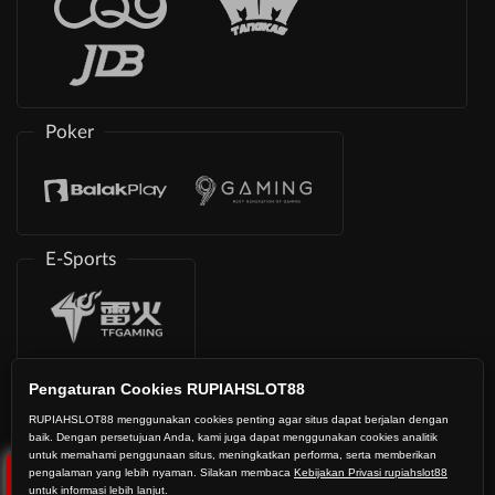
Poker
E-Sports
Sabung Ayam
Pengaturan Cookies RUPIAHSLOT88
RUPIAHSLOT88 menggunakan cookies penting agar situs dapat berjalan dengan
Tap Me!
baik. Dengan persetujuan Anda, kami juga dapat menggunakan cookies analitik
untuk memahami penggunaan situs, meningkatkan performa, serta memberikan
pengalaman yang lebih nyaman. Silakan membaca
Kebijakan Privasi rupiahslot88
untuk informasi lebih lanjut.