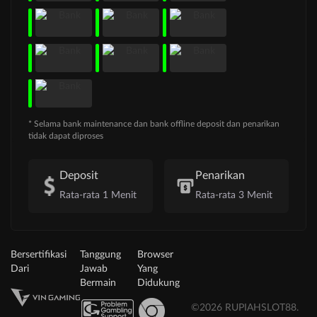
* Selama bank maintenance dan bank offline deposit dan penarikan
tidak dapat diproses
Deposit
Penarikan
Rata-rata 1 Menit
Rata-rata 3 Menit
Bersertifikasi
Tanggung
Browser
Dari
Jawab
Yang
Bermain
Didukung
©2026 RUPIAHSLOT88.