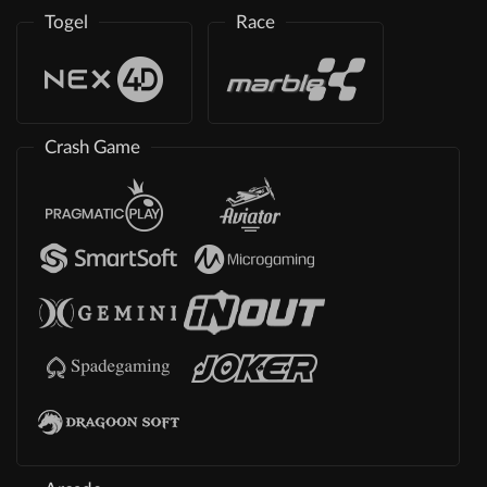
Togel
Race
Crash Game