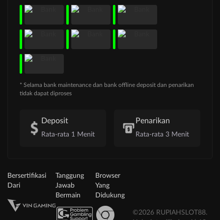
* Selama bank maintenance dan bank offline deposit dan penarikan
tidak dapat diproses
Deposit
Penarikan
Rata-rata 1 Menit
Rata-rata 3 Menit
Bersertifikasi
Tanggung
Browser
Dari
Jawab
Yang
Bermain
Didukung
©2026 RUPIAHSLOT88.