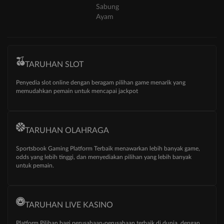
Sabung
Ayam
TARUHAN SLOT
Penyedia slot online dengan beragam pilihan game menarik yang
memudahkan pemain untuk mencapai jackpot
TARUHAN OLAHRAGA
Sportsbook Gaming Platform Terbaik menawarkan lebih banyak game,
odds yang lebih tinggi, dan menyediakan pilihan yang lebih banyak
untuk pemain.
TARUHAN LIVE KASINO
Platform Pilihan bagi perusahaan-perusahaan terbaik di dunia, dengan