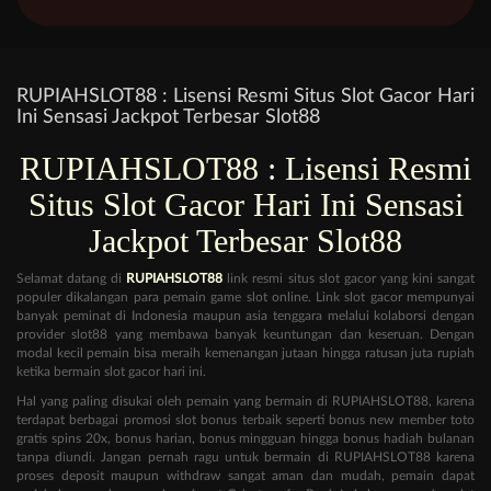
RUPIAHSLOT88 : Lisensi Resmi Situs Slot Gacor Hari
Ini Sensasi Jackpot Terbesar Slot88
RUPIAHSLOT88 : Lisensi Resmi
Situs Slot Gacor Hari Ini Sensasi
Jackpot Terbesar Slot88
Selamat datang di
RUPIAHSLOT88
link resmi situs slot gacor yang kini sangat
populer dikalangan para pemain game slot online. Link slot gacor mempunyai
banyak peminat di Indonesia maupun asia tenggara melalui kolaborsi dengan
provider slot88 yang membawa banyak keuntungan dan keseruan. Dengan
modal kecil pemain bisa meraih kemenangan jutaan hingga ratusan juta rupiah
ketika bermain slot gacor hari ini.
Hal yang paling disukai oleh pemain yang bermain di RUPIAHSLOT88, karena
terdapat berbagai promosi slot bonus terbaik seperti bonus new member toto
gratis spins 20x, bonus harian, bonus mingguan hingga bonus hadiah bulanan
tanpa diundi. Jangan pernah ragu untuk bermain di RUPIAHSLOT88 karena
proses deposit maupun withdraw sangat aman dan mudah, pemain dapat