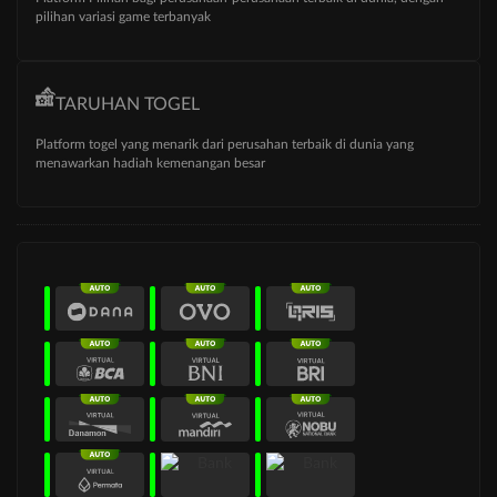
pilihan variasi game terbanyak
TARUHAN TOGEL
Platform togel yang menarik dari perusahan terbaik di dunia yang
menawarkan hadiah kemenangan besar