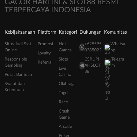
GACOR HARI INI & SLOT88 RESMI
TERPERCAYA INDONESIA
Kebijaksanaan
Platform
Kategori
Dukungan
Komunitas
Situs Judi Slot
Promosi
Hot
+628595
Whatsa
Online
Games
0385022
pp
Loyalty
Responsible
Slots
CSRUPI
Telegra
Referral
Gambling
AHSLOT
m
Live
88
Pusat Bantuan
Casino
Syarat dan
Olahraga
Ketentuan
Togel
Race
Crash
Game
Arcade
Poker