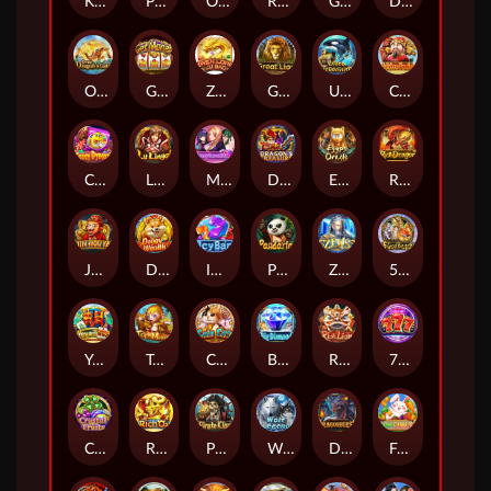
King's Sword
Party Night
Overlord & Concubine
Roll in Money
Grand Sheriff
Diamond Mogul
Over Dragon's Gate
Get Money
Zhen Long Ju Bao
Great Lion
Ultra Treasure
Caishen Coming
Candy Dynasty
LU LING QI
Many Beauties
Dragon's Treasure
Egypt Oracle
Rich Dragon
JIN HOU YE
Doggy Wealth
Icy Bar
Pandaria
Zeus
5 God Beast
You Will Win
Triple Monkey
Coin Cat
Big Diamond
Rich Lion
777
Crystal Fruits
Rich Ox
Pirate King
Wolf Legend
Dragonburst
Farm Family