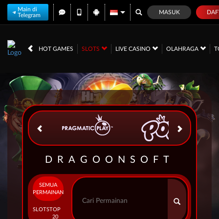
Main di
MASUK
DAF
Telegram
IDR
12,671,654,
HOT GAMES
SLOTS
LIVE CASINO
OLAHRAGA
T
DRAGOONSOFT
SEMUA
PERMAINAN
SLOTS
TOP
20