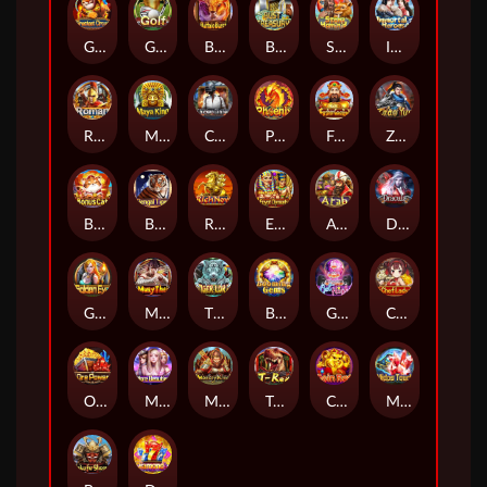
Greatest Circus
Golf
Buffalo Burst
Bust Treasury
Stone Hominid
Immortal Heroes
Roman
Maya King
Chicken Dinner
Phoenix
Fushen Coming
ZHAO YUN
Bonus Cat
Bengal Tiger
Rich Now
Egypt Dynasty
Arab
Dracula
Golden Eye
Muay Thai
Tiger Lord
Booming Gems
Get High
Chef Lady
Ore Power
More Beauties
Monkey King
T-Rex
Coin Rat
Midas Touch