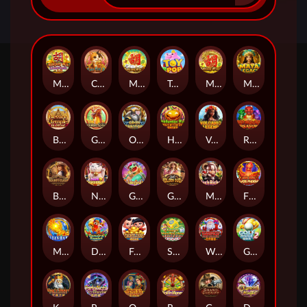
Mahjong Win
Coin Cat 2
Mahjong Win 2
Toy Pop
Mahjong Win 3
Maya Legacy
Blessing Temple
Golden Qilin
Odin Territory
Halloween Win
Volcanic Legend
Red Dragon’s Treasure
Bounty Clash
Neko Treasures
Golden Snake
Golden Duel
Much Richer
Fire Ball Blaze Phoenix
Midas Hand
Dancing Samba
Fortune Twins
Super Hoo Hey How
Wonderful Christmas
Golf 2