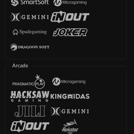
Arcade