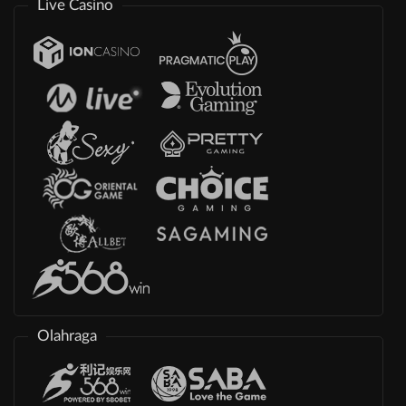
Live Casino
Olahraga