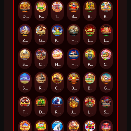
Dragon Gold SA
Fruits Mania
Tiger Dance
Big Prosperity
Book of Myth
Rabbit Riches
ZEUS
Going Bananas Inc
Kong The Striker
Heroes
Lucky Koi
Lucky Meow
Secrets of Anubis
Captain Golds Fortune
Happy Neko
Highway Fortune
Pocket Mon Go
Candy Pop 2
Space Conquest
Roma
Caishen Deluxe Maxways
Big Prosperity SA
Brothers Kingdom 2
Great Stars SA
Fruit Ninja Fury
Dragon Empire
Rise Of Werewolves
Journey to the Wild
Legendary Beasts Saga
5 Fortune Dragons