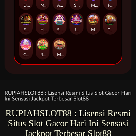
Dragon Wish
Money Mouse
Adventure Iceland
Santa Wild Drop
Moji Mania
Fiery Sevens Exclusive
Emperor Gate
Halloween Vacation
Sweet Bakery
Jokers Treasure
Mr Chu Tycoon
Tiger Warrior
Candy Candy
Rich Caishen
Muay Thai Fighter
RUPIAHSLOT88 : Lisensi Resmi Situs Slot Gacor Hari
Ini Sensasi Jackpot Terbesar Slot88
RUPIAHSLOT88 : Lisensi Resmi
Situs Slot Gacor Hari Ini Sensasi
Jackpot Terbesar Slot88