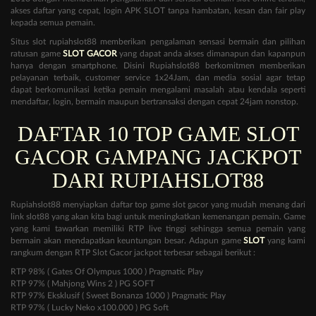
akses daftar yang cepat, login APK SLOT tanpa hambatan, kesan dan fair play
kepada semua pemain.
Situs slot rupiahslot88 memberikan pengalaman sensasi bermain dan pilihan
ratusan game
SLOT GACOR
yang dapat anda akses dimanapun dan kapanpun
hanya dengan smartphone. Disini Rupiahslot88 berkomitmen memberikan
pelayanan terbaik, customer service 1x24Jam, dan media sosial agar tetap
dapat berkomunikasi ketika pemain mengalami masalah atau kendala seperti
mendaftar, login, bermain maupun bertransaksi dengan cepat 24jam nonstop.
DAFTAR 10 TOP GAME SLOT
GACOR GAMPANG JACKPOT
DARI RUPIAHSLOT88
Rupiahslot88 menyiapkan daftar top game slot gacor yang mudah menang dari
link slot88 yang akan kita bagi untuk meningkatkan kemenangan pemain. Game
yang kami tawarkan memiliki RTP live tinggi sehingga semua pemain yang
bermain akan mendapatkan keuntungan besar. Adapun game
SLOT
yang kami
rangkum dengan RTP Slot Gacor jackpot terbesar sebagai berikut :
RTP 98% ( Gates Of Olympus 1000 ) Pragmatic Play
RTP 97% ( Mahjong Wins 2 ) PG SOFT
RTP 97% Eksklusif ( Sweet Bonanza 1000 ) Pragmatic Play
RTP 97% ( Lucky Neko x100.000 ) PG Soft