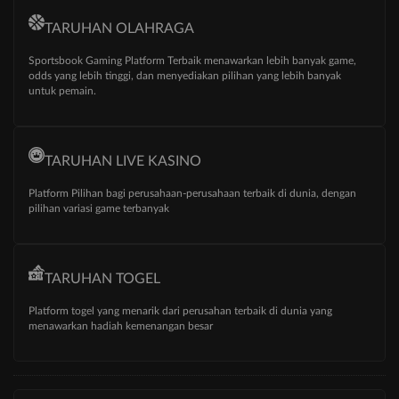
TARUHAN OLAHRAGA
Sportsbook Gaming Platform Terbaik menawarkan lebih banyak game,
odds yang lebih tinggi, dan menyediakan pilihan yang lebih banyak
untuk pemain.
TARUHAN LIVE KASINO
Platform Pilihan bagi perusahaan-perusahaan terbaik di dunia, dengan
pilihan variasi game terbanyak
TARUHAN TOGEL
Platform togel yang menarik dari perusahan terbaik di dunia yang
menawarkan hadiah kemenangan besar