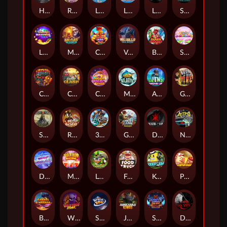
Hand of Anubis
Rise of Fortuna
LE FOOTBALL FAN
LE HOOLIGAN
Life and Death
Shadow Treasure
Lucky Multifruit
Merlin's Mania
Chicken Man
Valhalla: Wild Winter
Blaze Buddies
Sticky Candyland
Crystal Robot
Coop Clash
Chocolate Rocket
Marlin Masters Atlantis
Aliens Among Us
Grug Make Fire
Sand and Ashes
Red Rascal™
3 Cursed Chests™
Great Game Rockies
Death Becomes You
Nitro Nights
Dandy Diamonds
Max Win Machine
Le Prechaun
Fred's Food Truck
Keep 'em
Piggy Cluster Hunt
Barrel Bonanza
Wild Dojo Strike
Space Zoo
Junkyard Kings
Shadow Strike
Dark Spiral