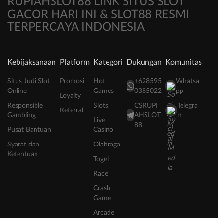
RUPIAHSLOT88 LINK SITUS SLOT
GACOR HARI INI & SLOT88 RESMI
TERPERCAYA INDONESIA
Kebijaksanaan
Platform
Kategori
Dukungan
Komunitas
Situs Judi Slot
Promosi
Hot
+628595
Whatsa
Online
Games
0385022
pp
Loyalty
Responsible
Slots
CSRUPI
Telegra
Referral
Gambling
AHSLOT
m
Live
88
Pusat Bantuan
Casino
Syarat dan
Olahraga
Ketentuan
Togel
Race
Crash
Game
Arcade