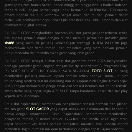
gratis spins 20x, bonus harian, bonus mingguan hingga bonus hadiah bulanan
tanpa diundi. Jangan pernah ragu untuk bermain di RUPIAHSLOT88 karena
proses deposit maupun withdraw sangat aman dan mudah, pemain dapat
melakukan pembayaran depo lewat Qris, transfer Bank Lokal, emoney dan alat
pembayaran digital lainnya.
RUPIAHSLOT88 menghadirkan bocoran link slot gacor jackpot terbesar setiap
hari supaya pemain dapat dengan mudah memilih permainan provider game
slot88
yang memiliki peluang kemenangan tertinggi. RUPIAHSLOT88 juga
menyediakan slot demo terbaru dan terupdate yang memudahkan pemain
untuk mencoba dan memilih mana game yang lebih gacor.
RUPIAHSLOT88 sebagai pilihan situs slot gacor terupdate 2026 menyediakan
berbagai provider game lengkap dengan live rtp seperti slot88, Pragmatic Play,
PG SOFT, SBOBET, LIVE CASINO, SABUNG AYAM,
TOTO SLOT
, dll yang
memberikan peluang maxwin kepada pemain setiap harinya. Dunia judi slot
online yang modern saat ini didukung dan di support oleh Engine Nexus sejak
2018 dengan memberikan pengalaman dan sensasi bermain slot online terbaik,
akses daftar yang cepat, login APK SLOT tanpa hambatan, kesan dan fair play
kepada semua pemain.
Situs slot rupiahslot88 memberikan pengalaman sensasi bermain dan pilihan
ratusan game
SLOT GACOR
yang dapat anda akses dimanapun dan kapanpun
hanya dengan smartphone. Disini Rupiahslot88 berkomitmen memberikan
pelayanan terbaik, customer service 1x24Jam, dan media sosial agar tetap
dapat berkomunikasi ketika pemain mengalami masalah atau kendala seperti
mendaftar, login, bermain maupun bertransaksi dengan cepat 24jam nonstop.