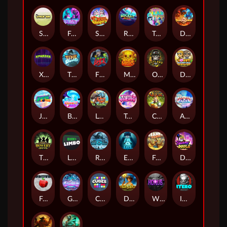
Stick'em
Feel The Beat
Snow Slingers
Rocket Reels
Twisted Lab
Dragon’s Domain
Xpander
Time Spinners
Fire My Laser
Mighty Masks
Outlasw Inc
Donut Division
Joker Bombs
BOUNCY BOMBS
Le Viking
Tasty Treats
Cash Quest
Alpha Eagle
The Bowery Boys
Limbo
Rise of Ymir
Evil Eyes
Frank's Farm
DONNY DOUGH
Frutz
Gronk's Gems
Cubes
Dawn of Kings
Wings of Horus
ITERO