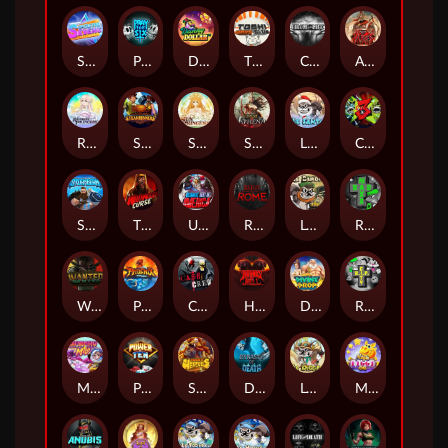
Superstar Sevens
PRAY FOR SIX
Danny Dollar
TOSHI WAYS CLUB
CIRCLE OF LIFE
ARMY OF ARES
RAINBOW PRINCESS
STEAMRUNNERS
SUN PRINCESS
SPEAR OF ATHENA
LE SANTA
CHAOS CREW 3
STORMBORN
THE WILDWOOD CURSE
Ultimate Slot of America
Reign of Rome
Le Bandit
Rad Maxx
Wanted Dead or a Wild
Phoenix
Cash Crew
Hounds Of Hell
Divine Drop
RIP City
Munchy Milo
Power of 10
Strength Of Hercules
Dynasty of Death
Le Digger
Magic Piggy OG