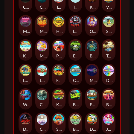
Chaos Crew
Cubes 2
Tai The Toad
The Respinners
Klowns
Vending Machine
Mystery Motel
Mayan Stackways
Harvest Wilds
Immortal Desire
Orb of Destiny
Stack'em
Keep 'em Cool
Magic Piggy
Pug Life
Eye of the Panda
Beast Below
Temple of Torment
Le Pharaoh
Let It Snow
Fear the Dark
Cash Compass
Miami Multiplier
Double Rainbow
Warrior Ways
Cursed Seas
King Carrot
Break Bones
Forest Fortune
Buffalo Stack'n'Sync
Dark Summoning
Cloud Princess
Shaolin Master
Book of Time
Drop'em
Jelly Slice