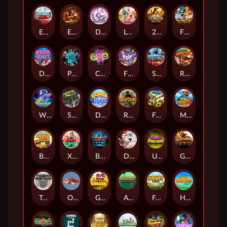
Eternal Duel
EPIC BULLETS & BOUNTY
Dusk Princess
Le Bunny
2 Wild 2 Die
Fist Of Destruction
Dork Unit
Pray for Three
Chaos Crew 2
Fighter Pit
Stormforged
Rusty & Curly
Wishbringer
Slayers Inc
Dorks of The Deep
Rotten
FRKN Bananas
Marlin Master
Benny The Beer
Xmas Drop
Bloodthirst
Densho
Undead Fortune
Gladiator Legends
Toshi Video Club
OmNom
Get The Cheese
Aztec Twist
Fruit Duel
Hop'n'Pop