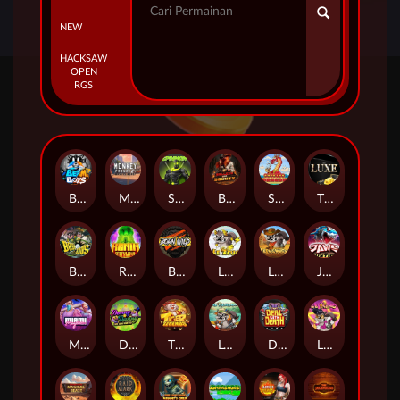
NEW
HACKSAW
OPEN
RGS
Beam Boys
Monkey Frenzy 2: Boss is Here!
Spinman
BULLETS AND BOUNTY
SMOKING DRAGON
The Luxe
BASH BROS
Ronin Stackways
Born Wild
LE ZEUS
LE COWBOY
JAWS OF JUSTICE
MIAMI MAYHEM
DONNY AND DANNY
TIGER LEGENDS
Le Fisherman
DEAL WITH DEATH
LE KING