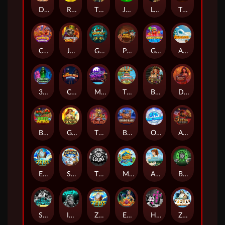
Darkside Prairie: Magical Beast
Raidmark
The Lost Book of Mummy’s Curse
Jumpasaurs
Leatherheads
The Jack & Rose
Crowned Corners
Junkyard Kings 2
Ghostly Hallows
Peek & Pounce
Gobstopper Grind
Avalanche
3 Arcane Cauldrons
Crownlings Clusters
Midnight Mirage
Tikitopia BoosterBelt
Bonnie's Buccaneers
Demon Queen
Buzz Patrol
Gearlab Genius
The Crime File
Behind Bars: Masterplan
Opa Santorini!
Arena of Iron
Epic Ze Zeus
Supreme Zeus
THE COUNT
MARLIN MASTERS: THE BIG HAUL
Aiko and the Wind Spirit
Booze Bash
SixSixSix
Invictus
Ze Zeus
Eye of Medusa
Hot Ross
Zeus Ze Zecond