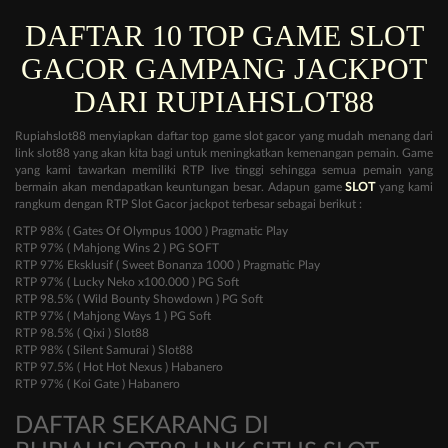
DAFTAR 10 TOP GAME SLOT
GACOR GAMPANG JACKPOT
DARI RUPIAHSLOT88
Rupiahslot88 menyiapkan daftar top game slot gacor yang mudah menang dari
link slot88 yang akan kita bagi untuk meningkatkan kemenangan pemain. Game
yang kami tawarkan memiliki RTP live tinggi sehingga semua pemain yang
bermain akan mendapatkan keuntungan besar. Adapun game
SLOT
yang kami
rangkum dengan RTP Slot Gacor jackpot terbesar sebagai berikut :
RTP 98% ( Gates Of Olympus 1000 ) Pragmatic Play
RTP 97% ( Mahjong Wins 2 ) PG SOFT
RTP 97% Eksklusif ( Sweet Bonanza 1000 ) Pragmatic Play
RTP 97% ( Lucky Neko x100.000 ) PG Soft
RTP 98.5% ( Wild Bounty Showdown ) PG Soft
RTP 97% ( Mahjong Ways 1 ) PG Soft
RTP 98.5% ( Qixi ) Slot88
RTP 98% ( Silent Samurai ) Slot88
RTP 97.5% ( Hot Hot Nexus ) Habanero
RTP 97% ( Koi Gate ) Habanero
DAFTAR SEKARANG DI