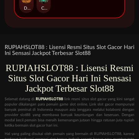
Duel at Dawn
Cursed Crypt
RUPIAHSLOT88 : Lisensi Resmi Situs Slot Gacor Hari
Ini Sensasi Jackpot Terbesar Slot88
RUPIAHSLOT88 : Lisensi Resmi
Situs Slot Gacor Hari Ini Sensasi
Jackpot Terbesar Slot88
Selamat datang di
RUPIAHSLOT88
link resmi situs slot gacor yang kini sangat
populer dikalangan para pemain game slot online. Link slot gacor mempunyai
banyak peminat di Indonesia maupun asia tenggara melalui kolaborsi dengan
provider slot88 yang membawa banyak keuntungan dan keseruan. Dengan
modal kecil pemain bisa meraih kemenangan jutaan hingga ratusan juta rupiah
ketika bermain slot gacor hari ini.
Hal yang paling disukai oleh pemain yang bermain di RUPIAHSLOT88, karena
terdapat berbagai promosi slot bonus terbaik seperti bonus new member toto