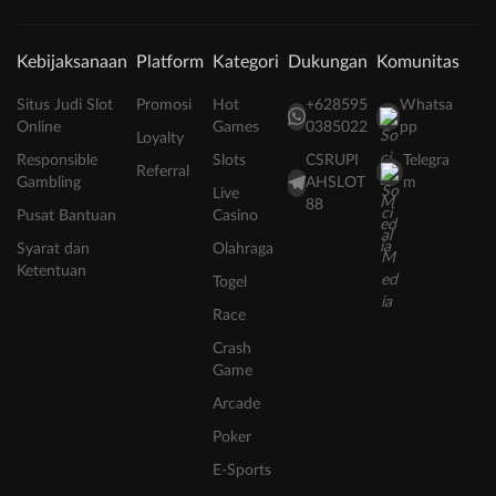
Kebijaksanaan
Platform
Kategori
Dukungan
Komunitas
Situs Judi Slot
Promosi
Hot
+628595
Whatsa
Online
Games
0385022
pp
Loyalty
Responsible
Slots
CSRUPI
Telegra
Referral
Gambling
AHSLOT
m
Live
88
Pusat Bantuan
Casino
Syarat dan
Olahraga
Ketentuan
Togel
Race
Crash
Game
Arcade
Poker
E-Sports