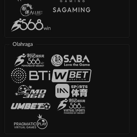
Olahraga