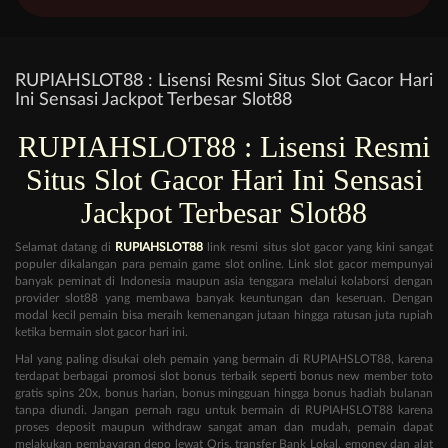
RUPIAHSLOT88 : Lisensi Resmi Situs Slot Gacor Hari
Ini Sensasi Jackpot Terbesar Slot88
RUPIAHSLOT88 : Lisensi Resmi
Situs Slot Gacor Hari Ini Sensasi
Jackpot Terbesar Slot88
Selamat datang di
RUPIAHSLOT88
link resmi situs slot gacor yang kini sangat
populer dikalangan para pemain game slot online. Link slot gacor mempunyai
banyak peminat di Indonesia maupun asia tenggara melalui kolaborsi dengan
provider slot88 yang membawa banyak keuntungan dan keseruan. Dengan
modal kecil pemain bisa meraih kemenangan jutaan hingga ratusan juta rupiah
ketika bermain slot gacor hari ini.
Hal yang paling disukai oleh pemain yang bermain di RUPIAHSLOT88, karena
terdapat berbagai promosi slot bonus terbaik seperti bonus new member toto
gratis spins 20x, bonus harian, bonus mingguan hingga bonus hadiah bulanan
tanpa diundi. Jangan pernah ragu untuk bermain di RUPIAHSLOT88 karena
proses deposit maupun withdraw sangat aman dan mudah, pemain dapat
melakukan pembayaran depo lewat Qris, transfer Bank Lokal, emoney dan alat