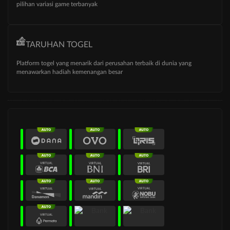
pilihan variasi game terbanyak
TARUHAN TOGEL
Platform togel yang menarik dari perusahan terbaik di dunia yang
menawarkan hadiah kemenangan besar