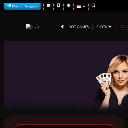
Main di Telegram
HOT GAMES
SLOTS
LIVE 