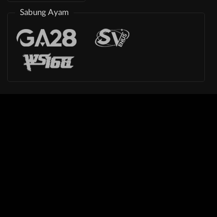
Sabung Ayam