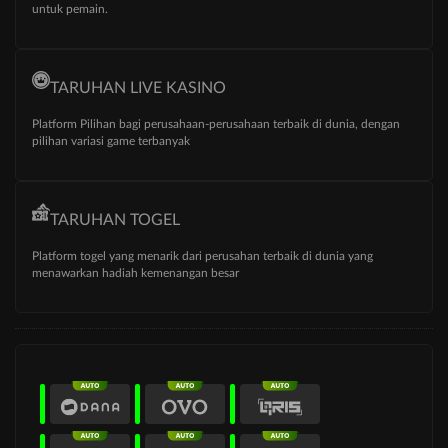
untuk pemain.
TARUHAN LIVE KASINO
Platform Pilihan bagi perusahaan-perusahaan terbaik di dunia, dengan
pilihan variasi game terbanyak
TARUHAN TOGEL
Platform togel yang menarik dari perusahan terbaik di dunia yang
menawarkan hadiah kemenangan besar