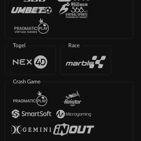
Togel
Race
Crash Game