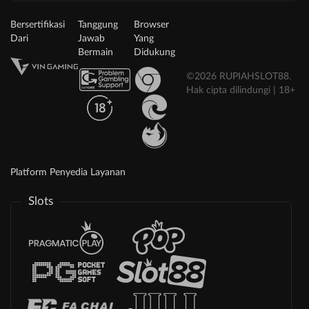
Bersertifikasi
Tanggung
Browser
Dari
Jawab
Yang
Bermain
Didukung
©2026 RUPIAHSLOT88.
Hak cipta dilindungi | 18+
Platform Penyedia Layanan
Slots