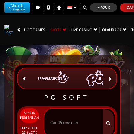
Main di
MASUK
DAF
Telegram
IDR
12,677,939,
HOT GAMES
SLOTS
LIVE CASINO
OLAHRAGA
T
PG SOFT
SEMUA
PERMAINAN
TOP
VIDEO
20
SLOTS