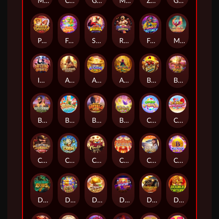
Midas Fortune
Caishen Wins
Ganesha Fortune
Mighty Mania
Zombie Blasters
Garuda Gems
Poker Kingdom Win
Fortune Dragon
Super Wildrix
Reel Royale Showdown
Funky Fortunez
Mythical Guardians
Inferno Mayhem
Asgardian Rising
Alchemy Gold
Alibaba's Cave of Fortune
Bakery Bonanza
Bali Vacation
Battleground Royale
Bikini Paradise
Buffalo Win
Butterfly Blossom
Candy Bonanza
Candy Burst
Captain's Bounty
Cash Mania
Chocolate Deluxe
Circus Delight
Cruise Royale
Crypto Gold
Dead Man's Riches
Destiny of Sun and Moon
Diner Delights
Diner Frenzy Spins
Doomsday Rampage
Double Fortune