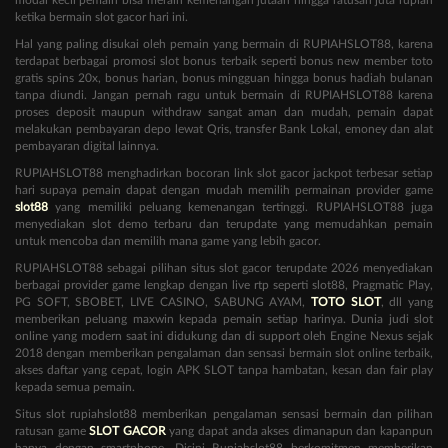
modal kecil pemain bisa meraih kemenangan jutaan hingga ratusan juta rupiah
ketika bermain slot gacor hari ini.
Hal yang paling disukai oleh pemain yang bermain di RUPIAHSLOT88, karena
terdapat berbagai promosi slot bonus terbaik seperti bonus new member toto
gratis spins 20x, bonus harian, bonus mingguan hingga bonus hadiah bulanan
tanpa diundi. Jangan pernah ragu untuk bermain di RUPIAHSLOT88 karena
proses deposit maupun withdraw sangat aman dan mudah, pemain dapat
melakukan pembayaran depo lewat Qris, transfer Bank Lokal, emoney dan alat
pembayaran digital lainnya.
RUPIAHSLOT88 menghadirkan bocoran link slot gacor jackpot terbesar setiap
hari supaya pemain dapat dengan mudah memilih permainan provider game
slot88
yang memiliki peluang kemenangan tertinggi. RUPIAHSLOT88 juga
menyediakan slot demo terbaru dan terupdate yang memudahkan pemain
untuk mencoba dan memilih mana game yang lebih gacor.
RUPIAHSLOT88 sebagai pilihan situs slot gacor terupdate 2026 menyediakan
berbagai provider game lengkap dengan live rtp seperti slot88, Pragmatic Play,
PG SOFT, SBOBET, LIVE CASINO, SABUNG AYAM,
TOTO SLOT
, dll yang
memberikan peluang maxwin kepada pemain setiap harinya. Dunia judi slot
online yang modern saat ini didukung dan di support oleh Engine Nexus sejak
2018 dengan memberikan pengalaman dan sensasi bermain slot online terbaik,
akses daftar yang cepat, login APK SLOT tanpa hambatan, kesan dan fair play
kepada semua pemain.
Situs slot rupiahslot88 memberikan pengalaman sensasi bermain dan pilihan
ratusan game
SLOT GACOR
yang dapat anda akses dimanapun dan kapanpun