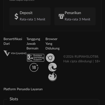
Deposit
Penarikan
Rata-rata 1 Menit
Rata-rata 3 Menit
Bersertifikasi
Tanggung
Browser
Dari
Jawab
Yang
Bermain
Didukung
©2026 RUPIAHSLOT88.
Hak cipta dilindungi | 18+
Platform Penyedia Layanan
Slots