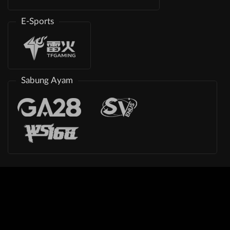
E-Sports
Sabung Ayam