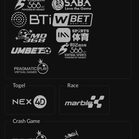
Togel
Race
Crash Game