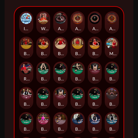
Ice Fishing
WAR
American_Roulette
Auto_Roulette
Auto_Roulette_La_Partage
Auto_Roulette_VIP
Baccarat_A
Baccarat_B
Baccarat_C
Baccarat_Control_Squeeze
Baccarat_Squeeze
MONOPOLY Roll'em
Red Baron RNG
Blackjack_B
Blackjack_C
Blackjack_D
Blackjack_Diamond_VIP
Blackjack_E
Blackjack_Fortune_VIP
Blackjack_G
Blackjack_Grand_VIP
Blackjack_H
Blackjack_I
Blackjack_Infinite
Blackjack_J
Blackjack_Party
Blackjack_Platinum_VIP
Blackjack_Silver_1
Blackjack_Silver_2
Blackjack_Silver_3