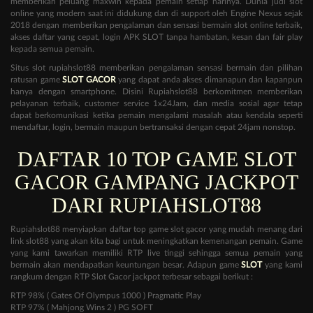
memberikan peluang maxwin kepada pemain setiap harinya. Dunia judi slot
online yang modern saat ini didukung dan di support oleh Engine Nexus sejak
2018 dengan memberikan pengalaman dan sensasi bermain slot online terbaik,
akses daftar yang cepat, login APK SLOT tanpa hambatan, kesan dan fair play
kepada semua pemain.
Situs slot rupiahslot88 memberikan pengalaman sensasi bermain dan pilihan
ratusan game
SLOT GACOR
yang dapat anda akses dimanapun dan kapanpun
hanya dengan smartphone. Disini Rupiahslot88 berkomitmen memberikan
pelayanan terbaik, customer service 1x24Jam, dan media sosial agar tetap
dapat berkomunikasi ketika pemain mengalami masalah atau kendala seperti
mendaftar, login, bermain maupun bertransaksi dengan cepat 24jam nonstop.
DAFTAR 10 TOP GAME SLOT
GACOR GAMPANG JACKPOT
DARI RUPIAHSLOT88
Rupiahslot88 menyiapkan daftar top game slot gacor yang mudah menang dari
link slot88 yang akan kita bagi untuk meningkatkan kemenangan pemain. Game
yang kami tawarkan memiliki RTP live tinggi sehingga semua pemain yang
bermain akan mendapatkan keuntungan besar. Adapun game
SLOT
yang kami
rangkum dengan RTP Slot Gacor jackpot terbesar sebagai berikut :
RTP 98% ( Gates Of Olympus 1000 ) Pragmatic Play
RTP 97% ( Mahjong Wins 2 ) PG SOFT