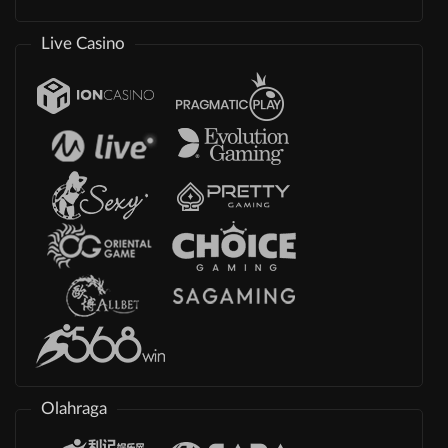
Live Casino
Olahraga