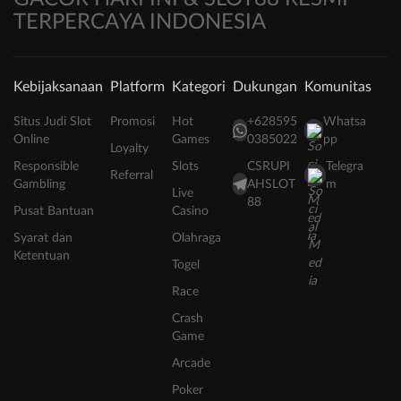
TERPERCAYA INDONESIA
Kebijaksanaan
Platform
Kategori
Dukungan
Komunitas
Situs Judi Slot
Promosi
Hot
+628595
Whatsa
Online
Games
0385022
pp
Loyalty
Responsible
Slots
CSRUPI
Telegra
Referral
Gambling
AHSLOT
m
Live
88
Pusat Bantuan
Casino
Syarat dan
Olahraga
Ketentuan
Togel
Race
Crash
Game
Arcade
Poker