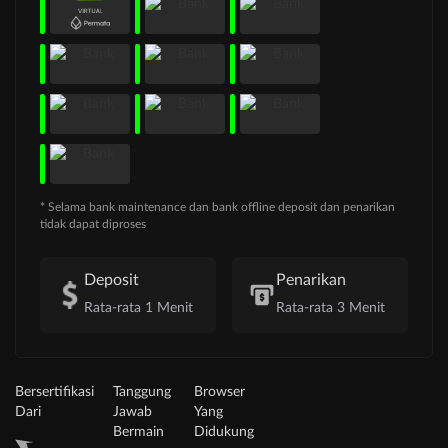
* Selama bank maintenance dan bank offline deposit dan penarikan
tidak dapat diproses
Deposit
Penarikan
Rata-rata 1 Menit
Rata-rata 3 Menit
Bersertifikasi
Tanggung
Browser
Dari
Jawab
Yang
Bermain
Didukung