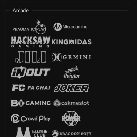
Arcade