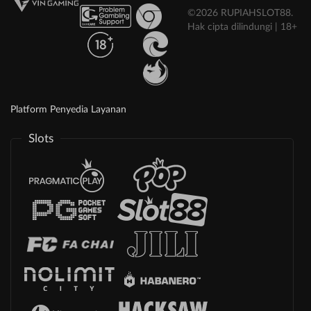
©2026 RUPIAHSLOT88.
Hak cipta dilindungi | 18+
Platform Penyedia Layanan
Slots