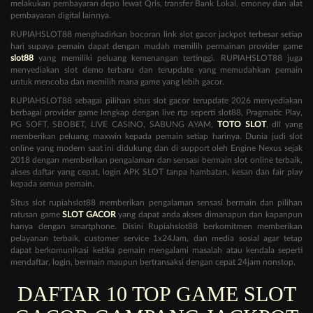
melakukan pembayaran depo lewat Qris, transfer Bank Lokal, emoney dan alat
pembayaran digital lainnya.
RUPIAHSLOT88 menghadirkan bocoran link slot gacor jackpot terbesar setiap
hari supaya pemain dapat dengan mudah memilih permainan provider game
slot88
yang memiliki peluang kemenangan tertinggi. RUPIAHSLOT88 juga
menyediakan slot demo terbaru dan terupdate yang memudahkan pemain
untuk mencoba dan memilih mana game yang lebih gacor.
RUPIAHSLOT88 sebagai pilihan situs slot gacor terupdate 2026 menyediakan
berbagai provider game lengkap dengan live rtp seperti slot88, Pragmatic Play,
PG SOFT, SBOBET, LIVE CASINO, SABUNG AYAM,
TOTO SLOT
, dll yang
memberikan peluang maxwin kepada pemain setiap harinya. Dunia judi slot
online yang modern saat ini didukung dan di support oleh Engine Nexus sejak
2018 dengan memberikan pengalaman dan sensasi bermain slot online terbaik,
akses daftar yang cepat, login APK SLOT tanpa hambatan, kesan dan fair play
kepada semua pemain.
Situs slot rupiahslot88 memberikan pengalaman sensasi bermain dan pilihan
ratusan game
SLOT GACOR
yang dapat anda akses dimanapun dan kapanpun
hanya dengan smartphone. Disini Rupiahslot88 berkomitmen memberikan
pelayanan terbaik, customer service 1x24Jam, dan media sosial agar tetap
dapat berkomunikasi ketika pemain mengalami masalah atau kendala seperti
mendaftar, login, bermain maupun bertransaksi dengan cepat 24jam nonstop.
DAFTAR 10 TOP GAME SLOT