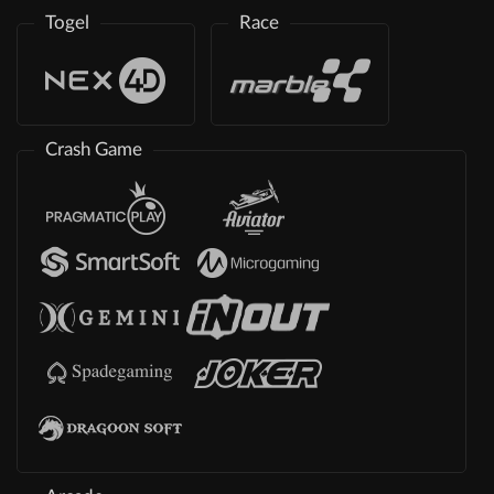
Togel
Race
Crash Game