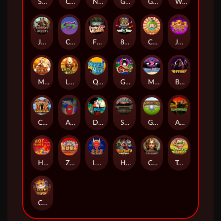
SHIBA VILLAGE
CHRISTMAS GIFT
NEZHA DEMON REBORN
GOLDEN LOTUS
GOD LIST
WAR SAINT
JOURNEY WEST
CRAZY 7
FUNKEY MONKEY
8 BALL SLOTS
CIRCUS
JIN QIAN WA
MIGHTY SPARTAN
LION KING
QUEEN OF THE NILE
GEISHA
MISS KITTY
BUFFALO
CHOY SUN DOA
AMONG US
DRAGON BALL
SILVER BULLET
GOLDEN TOUR
ARCHER
HOT FRUITS 20
ZHAO CAI TONG ZHI
LONG LONG LONG
Halloween Fortune
CAT QUEEN
Triple Monkey
CUTE TIGER