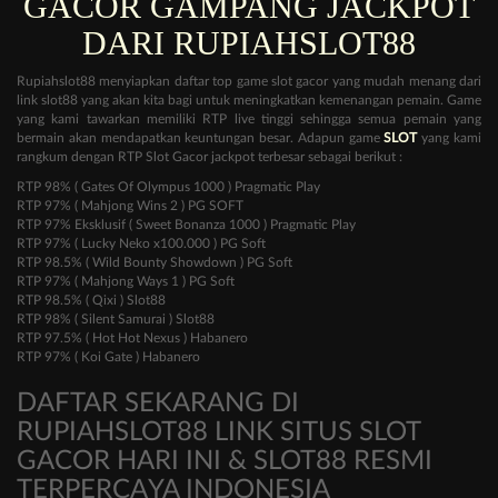
GACOR GAMPANG JACKPOT
DARI RUPIAHSLOT88
Rupiahslot88 menyiapkan daftar top game slot gacor yang mudah menang dari
link slot88 yang akan kita bagi untuk meningkatkan kemenangan pemain. Game
yang kami tawarkan memiliki RTP live tinggi sehingga semua pemain yang
bermain akan mendapatkan keuntungan besar. Adapun game
SLOT
yang kami
rangkum dengan RTP Slot Gacor jackpot terbesar sebagai berikut :
RTP 98% ( Gates Of Olympus 1000 ) Pragmatic Play
RTP 97% ( Mahjong Wins 2 ) PG SOFT
RTP 97% Eksklusif ( Sweet Bonanza 1000 ) Pragmatic Play
RTP 97% ( Lucky Neko x100.000 ) PG Soft
RTP 98.5% ( Wild Bounty Showdown ) PG Soft
RTP 97% ( Mahjong Ways 1 ) PG Soft
RTP 98.5% ( Qixi ) Slot88
RTP 98% ( Silent Samurai ) Slot88
RTP 97.5% ( Hot Hot Nexus ) Habanero
RTP 97% ( Koi Gate ) Habanero
DAFTAR SEKARANG DI
RUPIAHSLOT88 LINK SITUS SLOT
GACOR HARI INI & SLOT88 RESMI
TERPERCAYA INDONESIA