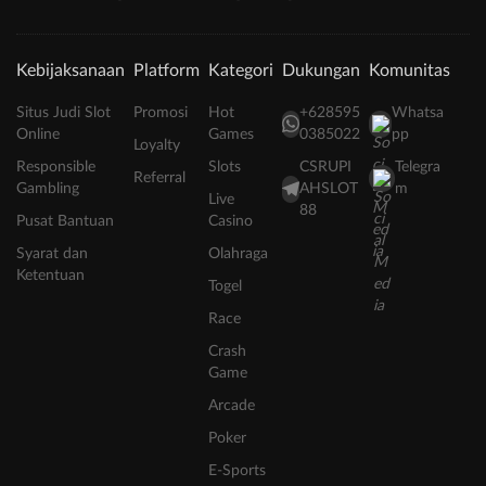
Kebijaksanaan
Platform
Kategori
Dukungan
Komunitas
Situs Judi Slot
Promosi
Hot
+628595
Whatsa
Online
Games
0385022
pp
Loyalty
Responsible
Slots
CSRUPI
Telegra
Referral
Gambling
AHSLOT
m
Live
88
Pusat Bantuan
Casino
Syarat dan
Olahraga
Ketentuan
Togel
Race
Crash
Game
Arcade
Poker
E-Sports