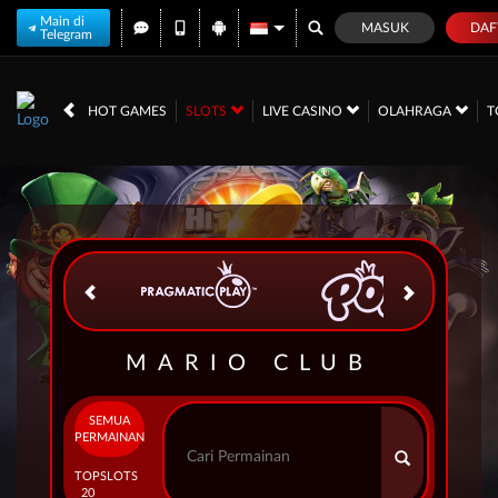
Main di
MASUK
DAF
Telegram
IDR
12,673,491,
HOT GAMES
SLOTS
LIVE CASINO
OLAHRAGA
T
MARIO CLUB
SEMUA
PERMAINAN
TOP
SLOTS
20