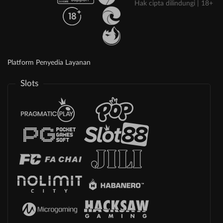
Hak cipta dilindungi | 18+
Platform Penyedia Layanan
Slots