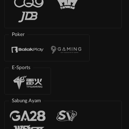
Poker
E-Sports
Sabung Ayam