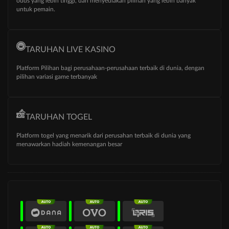
odds yang lebih tinggi, dan menyediakan pilihan yang lebih banyak
untuk pemain.
TARUHAN LIVE KASINO
Platform Pilihan bagi perusahaan-perusahaan terbaik di dunia, dengan
pilihan variasi game terbanyak
TARUHAN TOGEL
Platform togel yang menarik dari perusahan terbaik di dunia yang
menawarkan hadiah kemenangan besar