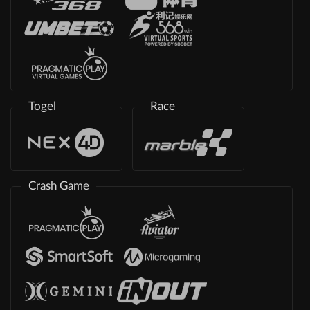
Togel
Race
Crash Game