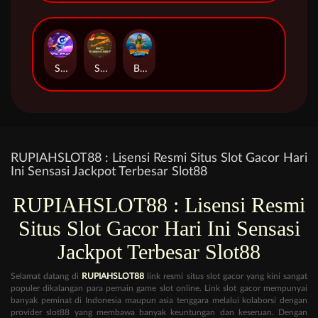
Spaceman
Slot88 High Flyer
Big Bass Crash
RUPIAHSLOT88 : Lisensi Resmi Situs Slot Gacor Hari
Ini Sensasi Jackpot Terbesar Slot88
RUPIAHSLOT88 : Lisensi Resmi
Situs Slot Gacor Hari Ini Sensasi
Jackpot Terbesar Slot88
Selamat datang di
RUPIAHSLOT88
link resmi situs slot gacor yang kini sangat
populer dikalangan para pemain game slot online. Link slot gacor mempunyai
banyak peminat di Indonesia maupun asia tenggara melalui kolaborsi dengan
provider slot88 yang membawa banyak keuntungan dan keseruan. Dengan