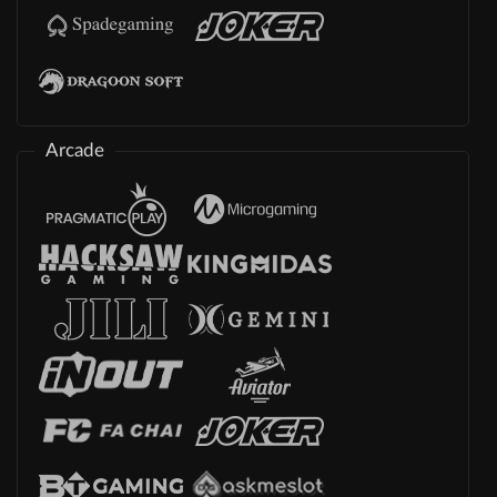
Arcade