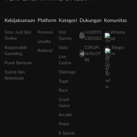
Kebijaksanaan
Platform
Kategori
Dukungan
Komunitas
Situs Judi Slot
Promosi
Hot
+628595
Whatsa
Online
Games
0385022
pp
Loyalty
Responsible
Slots
CSRUPI
Telegra
Referral
Gambling
AHSLOT
m
Live
88
Pusat Bantuan
Casino
Syarat dan
Olahraga
Ketentuan
Togel
Race
Crash
Game
Arcade
Poker
E-Sports