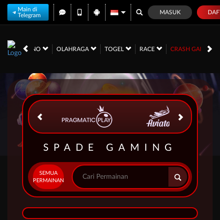
Main di
MASUK
DAF
Telegram
LIVE CASINO
OLAHRAGA
TOGEL
RACE
CRASH GAME
SPADE GAMING
SEMUA
PERMAINAN