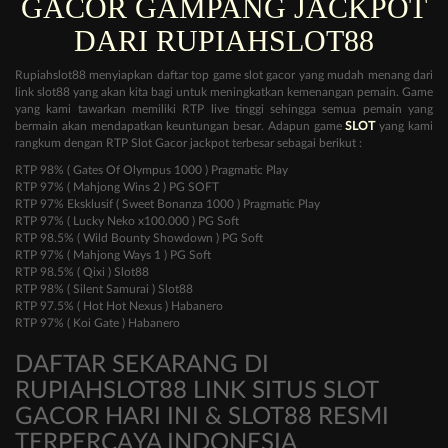
GACOR GAMPANG JACKPOT
DARI RUPIAHSLOT88
Rupiahslot88 menyiapkan daftar top game slot gacor yang mudah menang dari
link slot88 yang akan kita bagi untuk meningkatkan kemenangan pemain. Game
yang kami tawarkan memiliki RTP live tinggi sehingga semua pemain yang
bermain akan mendapatkan keuntungan besar. Adapun game
SLOT
yang kami
rangkum dengan RTP Slot Gacor jackpot terbesar sebagai berikut :
RTP 98% ( Gates Of Olympus 1000 ) Pragmatic Play
RTP 97% ( Mahjong Wins 2 ) PG SOFT
RTP 97% Eksklusif ( Sweet Bonanza 1000 ) Pragmatic Play
RTP 97% ( Lucky Neko x100.000 ) PG Soft
RTP 98.5% ( Wild Bounty Showdown ) PG Soft
RTP 97% ( Mahjong Ways 1 ) PG Soft
RTP 98.5% ( Qixi ) Slot88
RTP 98% ( Silent Samurai ) Slot88
RTP 97.5% ( Hot Hot Nexus ) Habanero
RTP 97% ( Koi Gate ) Habanero
DAFTAR SEKARANG DI
RUPIAHSLOT88 LINK SITUS SLOT
GACOR HARI INI & SLOT88 RESMI
TERPERCAYA INDONESIA