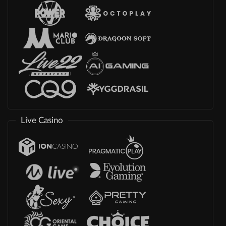
Live Casino