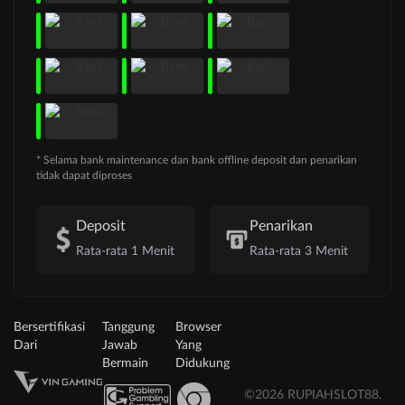
* Selama bank maintenance dan bank offline deposit dan penarikan
tidak dapat diproses
Deposit
Penarikan
Rata-rata 1 Menit
Rata-rata 3 Menit
Bersertifikasi
Tanggung
Browser
Dari
Jawab
Yang
Bermain
Didukung
©2026 RUPIAHSLOT88.